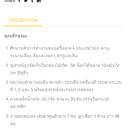
Share:
DESCRIPTION
คุณลักษณะ
ศึกษาหลักการทำงานของเครื่องกล 6 ประเภท รอก, คาน,
ระนาบเอียง, ล้อและเพลา, สกรูและลิ่ม
อุปกรณ์ถูกจัดเก็บในกล่องไม้เปิด- ปิด ล็อกได้ขนาด 10x42x72
cm มีหูหิ้ว
ประกอบด้วย รอกเดี่ยวตายตัว รอกเดี่ยวเคลื่อนที่ รอกพวงระบบ
ที่ 1, 2 และ 3 พร้อมอุปกรณ์ประกอบการทดลอง
มวลเหล็กน้ำหนัก 30 กรัม จำนวน 30 อัน บรรจุในกระปุก
พลาสติก
จานสแตนเลส เส้นผ่าศูนย์กลาง 7 ซม. ผูกเชือก 3 ด้าน ยาว 48
ซม.