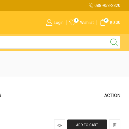
088-958-2820
1
0
Login
Wishlist
฿
0.00
S
ACTION
ADD TO CART